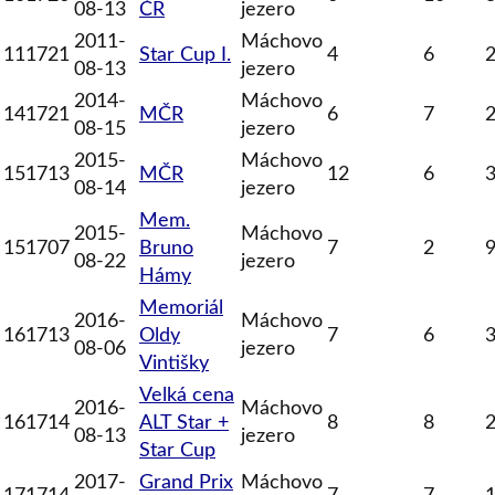
08-13
ČR
jezero
2011-
Máchovo
111721
Star Cup I.
4
6
08-13
jezero
2014-
Máchovo
141721
MČR
6
7
08-15
jezero
2015-
Máchovo
151713
MČR
12
6
08-14
jezero
Mem.
2015-
Máchovo
151707
Bruno
7
2
08-22
jezero
Hámy
Memoriál
2016-
Máchovo
161713
Oldy
7
6
08-06
jezero
Vintišky
Velká cena
2016-
Máchovo
161714
ALT Star +
8
8
08-13
jezero
Star Cup
2017-
Grand Prix
Máchovo