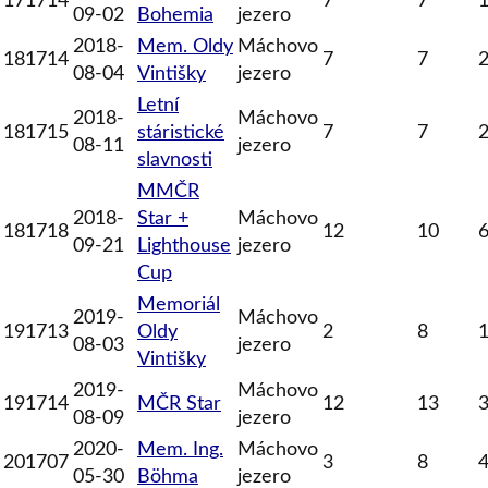
171714
7
7
09-02
Bohemia
jezero
2018-
Mem. Oldy
Máchovo
181714
7
7
08-04
Vintišky
jezero
Letní
2018-
Máchovo
181715
stáristické
7
7
08-11
jezero
slavnosti
MMČR
2018-
Star +
Máchovo
181718
12
10
09-21
Lighthouse
jezero
Cup
Memoriál
2019-
Máchovo
191713
Oldy
2
8
08-03
jezero
Vintišky
2019-
Máchovo
191714
MČR Star
12
13
08-09
jezero
2020-
Mem. Ing.
Máchovo
201707
3
8
05-30
Böhma
jezero