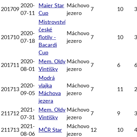
2020-
Maier Star
Máchovo
201709
7
10
07-11
Cup
jezero
Mistrovství
české
2020-
Máchovo
201710
flotily -
7
10
07-18
jezero
Bacardi
Cup
2020-
Mem. Oldy
Máchovo
201711
7
6
08-01
Vintišky
jezero
Modrá
2020-
vlajka
Máchovo
201713
7
11
09-05
Máchova
jezero
jezera
2021-
Mem. Oldy
Máchovo
211712
7
9
07-31
Vintišky
jezero
2021-
Máchovo
211713
MČR Star
12
10
08-06
jezero