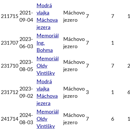
Modrá
2021-
vlajka
Máchovo
211715
7
7
09-04
Máchova
jezero
jezera
Memoriál
2023-
Máchovo
231707
Ing.
7
1
06-03
jezero
Bohma
Memoriál
2023-
Máchovo
231710
Oldy
7
7
08-05
jezero
Vintišky
Modrá
2023-
vlajka
Máchovo
231712
3
1
09-02
Máchova
jezero
jezera
Memoriál
2024-
Máchovo
241714
Oldy
7
6
08-03
jezero
Vintišky