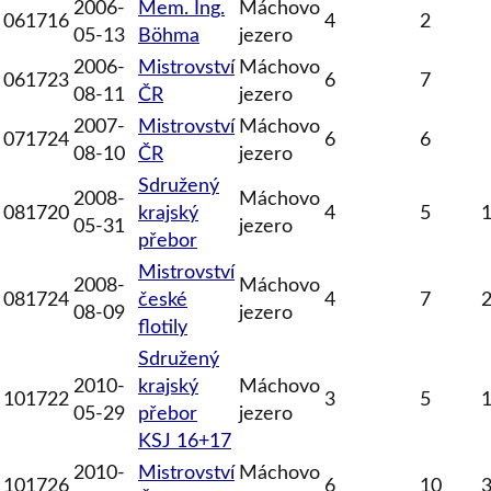
2006-
Mem. Ing.
Máchovo
061716
4
2
05-13
Böhma
jezero
2006-
Mistrovství
Máchovo
061723
6
7
08-11
ČR
jezero
2007-
Mistrovství
Máchovo
071724
6
6
08-10
ČR
jezero
Sdružený
2008-
Máchovo
081720
krajský
4
5
05-31
jezero
přebor
Mistrovství
2008-
Máchovo
081724
české
4
7
08-09
jezero
flotily
Sdružený
2010-
krajský
Máchovo
101722
3
5
05-29
přebor
jezero
KSJ 16+17
2010-
Mistrovství
Máchovo
101726
6
10