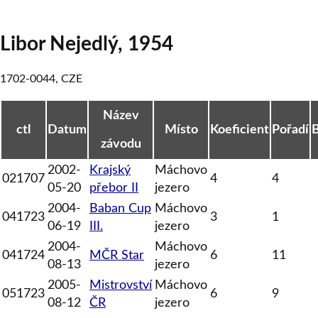
Libor Nejedlý
,
1954
1702-0044
,
CZE
Název
ctl
Datum
Místo
Koeficient
Pořadí
závodu
2002-
Krajský
Máchovo
021707
4
4
05-20
přebor II
jezero
2004-
Baban Cup
Máchovo
041723
3
1
06-19
III.
jezero
2004-
Máchovo
041724
MČR Star
6
11
08-13
jezero
2005-
Mistrovství
Máchovo
051723
6
9
08-12
ČR
jezero