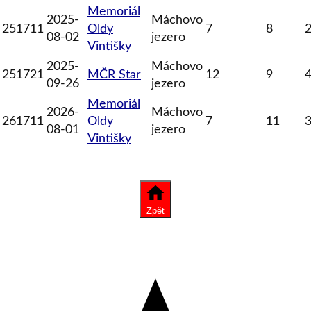
Memoriál
2025-
Máchovo
251711
Oldy
7
8
08-02
jezero
Vintišky
2025-
Máchovo
251721
MČR Star
12
9
09-26
jezero
Memoriál
2026-
Máchovo
261711
Oldy
7
11
08-01
jezero
Vintišky
Zpět